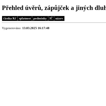
Přehled úvěrů, zápůjček a jiných dlu
částka Kč
splatnost
podmínky
IČ
název
Vygenerováno:
13.03.2025 16:17:48