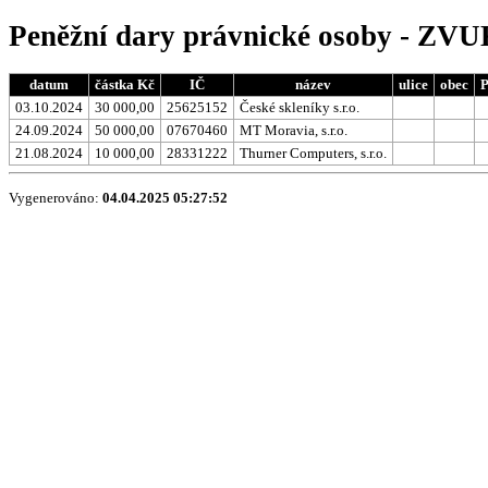
Peněžní dary právnické osoby - ZVUK
datum
částka Kč
IČ
název
ulice
obec
03.10.2024
30 000,00
25625152
České skleníky s.r.o.
24.09.2024
50 000,00
07670460
MT Moravia, s.r.o.
21.08.2024
10 000,00
28331222
Thurner Computers, s.r.o.
Vygenerováno:
04.04.2025 05:27:52