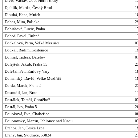
Diviš, Václav, Obec Horní Kruty
1
Djablik, Martin, Český Brod
1
Dlouhá, Hana, Mnich
1
Dobes, Mira, Policka
2
Dobiášová, Lucie, Praha
1
Doboš, Pavel, Dubné
1
Dočkalová, Petra, Velké Meziříčí
0
Dočkal, Radim, Kostěnice
1
Dohnal, Tadeáš, Batelov
0
Dolejšek, Jakub, Praha 15
2
Doležal, Petr, Karlovy Vary
1
Domanský, David, Velké Meziříčí
1
Dorda, Marek, Praha 5
2
Dosoudil, Jan, Brno
1
Dostálek, Tomáš, Chotěboř
0
Dostál, Ivo, Praha 5
2
Doubková, Eva, Chabeřice
0
Doubravský, Martin, Jablonec nad Nisou
0
Drahos, Jan, Ceska Lipa
1
Drahý, Jan, Svídnice, 53824
2