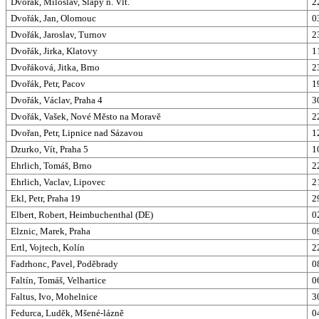
Dvorak, Miloslav, Slapy n. Vlt.
2
Dvořák, Jan, Olomouc
0
Dvořák, Jaroslav, Turnov
2
Dvořák, Jirka, Klatovy
1
Dvořáková, Jitka, Brno
2
Dvořák, Petr, Pacov
1
Dvořák, Václav, Praha 4
3
Dvořák, Vašek, Nové Město na Moravě
2
Dvořan, Petr, Lipnice nad Sázavou
1
Dzurko, Vít, Praha 5
1
Ehrlich, Tomáš, Brno
2
Ehrlich, Vaclav, Lipovec
2
Ekl, Petr, Praha 19
2
Elbert, Robert, Heimbuchenthal (DE)
0
Elznic, Marek, Praha
0
Ertl, Vojtech, Kolín
2
Fadrhonc, Pavel, Poděbrady
0
Faltín, Tomáš, Velhartice
0
Faltus, Ivo, Mohelnice
3
Fedurca, Luděk, Mšené-lázně
0