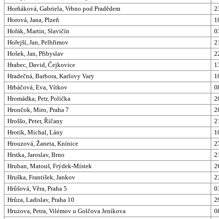
Horňáková, Gabriela, Vrbno pod Pradědem
2
Horová, Jana, Plzeň
1
Hořák, Martin, Slavičín
0
Hořejší, Jan, Pelhřimov
2
Hošek, Jan, Přibyslav
2
Hrabec, David, Čejkovice
1
Hradečná, Barbora, Karlovy Vary
1
Hrbáčová, Eva, Vítkov
0
Hromádka, Petr, Polička
2
Hrončok, Miro, Praha 7
2
Hroššo, Peter, Říčany
2
Hrotík, Michal, Lány
1
Hrouzová, Žaneta, Knínice
2
Hrstka, Jaroslav, Brno
2
Hruban, Matouš, Frýdek-Místek
2
Hruška, František, Jankov
2
Hrůšová, Věra, Praha 5
0
Hrůza, Ladislav, Praha 10
2
Hruzova, Petra, Vilémov u Golčova Jeníkova
0