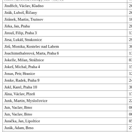
Jindřich, Václav, Kladno
2
Jirák, Luboš, Říčany
2
Jiránek, Martin, Trutnov
1
Jirka, Jan, Praha
2
Jirouš, Filip, Praha 3
1
Jirsa, Lukáš, Strakonice
2
Jírů, Monika, Kostelec nad Labem
3
Joachimsthalerová, Marta, Praha 6
1
Jokelle, Milan, Strážnice
0
Jokeš, Michal, Praha 4
1
Jonas, Petr, Hranice
1
Jonke, Radek, Praha 9
2
Jukl, Karel, Praha 10
3
Jůna, Václav, Plzeň
1
Junk, Martin, Mysločovice
2
Jun, Vaclav, Brno
0
Jun, Vaclav, Brno
0
Juračka, Jan, Lipoltice
0
Jurák, Adam, Brno
2