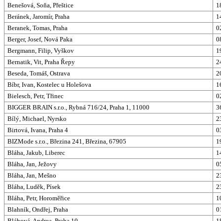
Benešová, Soňa, Přeštice
1
Beránek, Jaromír, Praha
1
Beranek, Tomas, Praha
0
Berger, Josef, Nová Paka
0
Bergmann, Filip, Vyškov
1
Bernatik, Vit, Praha Řepy
2
Beseda, Tomáš, Ostrava
2
Bíbr, Ivan, Kostelec u Holešova
1
Bielesch, Petr, Třinec
0
BIGGER BRAIN s.r.o., Rybná 716/24, Praha 1, 11000
3
Bílý, Michael, Nyrsko
2
Birtová, Ivana, Praha 4
0
BIZMode s.r.o., Březina 241, Březina, 67905
1
Bláha, Jakub, Liberec
1
Bláha, Jan, Ježovy
0
Bláha, Jan, Mešno
2
Bláha, Luděk, Písek
2
Bláha, Petr, Horoměřice
1
Blahník, Ondřej, Praha
0
Bláhová, Andrea, Praha 10
1