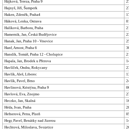
Hájková, Tereza, Praha 9
2
Hajnyš, Jiří, Šumperk
2
Haken, Zdeněk, Praha4
1
Háková, Lenka, Ostrava
0
Halíková, Barbora, Praha
2
Hamernik, Jan, Česká Budějovice
2
Hanak, Jan, Praha 10 - Vrsovice
2
Hanf, Arnost, Praha 6
3
Hanslík, Tomáš, Praha 12 - Cholupice
2
Hapala, Jan, Brodek u Přerova
1
Havlíček, Ondra, Rokycany
2
Havlík, Aleš, Liberec
1
Havlík, Pavel, Brno
2
Havlinová, Kristýna, Praha 9
0
Havlová, Eva, Znojmo
2
Heczko, Jan, Skalná
1
Héda, Ivan, Praha
2
Hefnerová, Petra, Plzeň
0
Hegr, Pavel, Benátky nad Jizerou
1
Hechtová, Miloslava, Svojetice
2