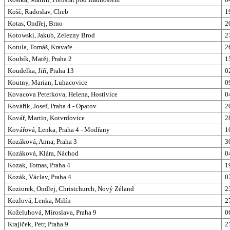
Košč, Radoslav, Cheb
1
Kotas, Ondřej, Brno
2
Kotowski, Jakub, Zelezny Brod
2
Kotula, Tomáš, Kravaře
2
Koubík, Matěj, Praha 2
1
Koudelka, Jiří, Praha 13
0
Koutny, Marian, Luhacovice
0
Kovacova Peterkova, Helena, Hostivice
0
Kovářík, Josef, Praha 4 - Opatov
2
Kovář, Martin, Kotvrdovice
2
Kovářová, Lenka, Praha 4 - Modřany
1
Kozáková, Anna, Praha 3
3
Kozáková, Klára, Náchod
0
Kozak, Tomas, Praha 4
1
Kozák, Václav, Praha 4
0
Koziorek, Ondřej, Christchurch, Nový Zéland
2
Kozlová, Lenka, Milín
2
Koželuhová, Miroslava, Praha 9
0
Krajíček, Petr, Praha 9
2