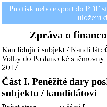
Pro tisk nebo export do PDF s
uložení 
Zpráva o financ
Kandidující subjekt / Kandidát:
Volby do Poslanecké sněmovny P
2017
Část I. Peněžité dary po
subjektu / kandidátovi
Počet stran .......... v části I.