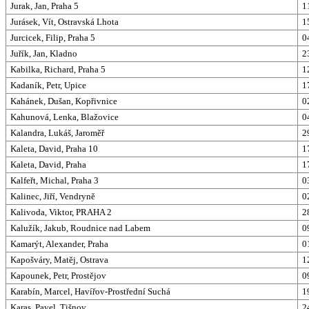
Jurak, Jan, Praha 5
1
Jurásek, Vít, Ostravská Lhota
1
Jurcicek, Filip, Praha 5
0
Juřík, Jan, Kladno
2
Kabilka, Richard, Praha 5
1
Kadaník, Petr, Upice
1
Kahánek, Dušan, Kopřivnice
0
Kahunová, Lenka, Blažovice
0
Kalandra, Lukáš, Jaroměř
2
Kaleta, David, Praha 10
1
Kaleta, David, Praha
1
Kalfeřt, Michal, Praha 3
0
Kalinec, Jiří, Vendryně
0
Kalivoda, Viktor, PRAHA 2
2
Kalužík, Jakub, Roudnice nad Labem
0
Kamarýt, Alexander, Praha
0
Kapošváry, Matěj, Ostrava
1
Kapounek, Petr, Prostějov
0
Karabín, Marcel, Havířov-Prostřední Suchá
1
Karas, Pavel, Tišnov
2