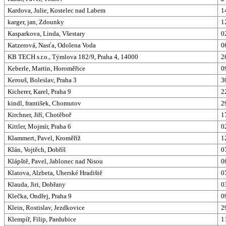
Kardova, Julie, Kostelec nad Labem
1
karger, jan, Zdounky
1
Kasparkova, Linda, Všestary
0
Katzerová, Nasťa, Odolena Voda
0
KB TECH s.r.o., Týmlova 182/9, Praha 4, 14000
2
Keberle, Martin, Horoměřice
0
Kerouš, Boleslav, Praha 3
3
Kicherer, Karel, Praha 9
2
kindl, františek, Chomutov
2
Kirchner, Jiří, Chotěboř
1
Kittler, Mojmír, Praha 6
0
Klammert, Pavel, Kroměříž
1
Klán, Vojtěch, Dobříš
0
Klápště, Pavel, Jablonec nad Nisou
0
Klatova, Alzbeta, Uherské Hradiště
0
Klauda, Jiri, Dobřany
0
Klečka, Ondřej, Praha 9
0
Klein, Rostislav, Jezdkovice
2
Klempíř, Filip, Pardubice
1