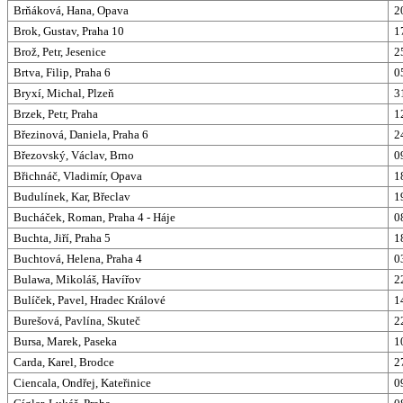
Brňáková, Hana, Opava
2
Brok, Gustav, Praha 10
1
Brož, Petr, Jesenice
2
Brtva, Filip, Praha 6
0
Bryxí, Michal, Plzeň
3
Brzek, Petr, Praha
1
Březinová, Daniela, Praha 6
2
Březovský, Václav, Brno
0
Břichnáč, Vladimír, Opava
1
Budulínek, Kar, Břeclav
1
Bucháček, Roman, Praha 4 - Háje
0
Buchta, Jiří, Praha 5
1
Buchtová, Helena, Praha 4
0
Bulawa, Mikoláš, Havířov
2
Bulíček, Pavel, Hradec Králové
1
Burešová, Pavlína, Skuteč
2
Bursa, Marek, Paseka
1
Carda, Karel, Brodce
2
Ciencala, Ondřej, Kateřinice
0