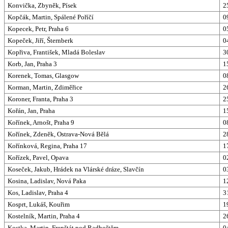
Konvička, Zbyněk, Písek
2
Kopčák, Martin, Spálené Poříčí
0
Kopecek, Petr, Praha 6
0
Kopeček, Jiří, Šternberk
0
Kopřiva, František, Mladá Boleslav
3
Korb, Jan, Praha 3
1
Korenek, Tomas, Glasgow
0
Korman, Martin, Zdiměřice
2
Koroner, Franta, Praha 3
2
Kořán, Jan, Praha
1
Kořínek, Arnošt, Praha 9
0
Kořínek, Zdeněk, Ostrava-Nová Bělá
2
Kořínková, Regina, Praha 17
1
Kořízek, Pavel, Opava
0
Koseček, Jakub, Hrádek na Vlárské dráze, Slavčín
0
Kosina, Ladislav, Nová Paka
1
Kos, Ladislav, Praha 4
3
Kosprt, Lukáš, Kouřim
1
Kostelník, Martin, Praha 4
2
Kostka, Martin, Frenštát pod Radhoštěm
0