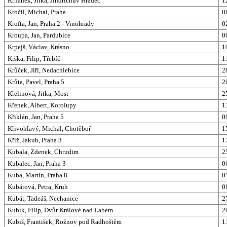
Krhanek, Jirka, Jindřichův Hradec
1
Kročil, Michal, Praha
0
Krofta, Jan, Praha 2 - Vinohrady
0
Kroupa, Jan, Pardubice
0
Krpejš, Václav, Krásno
1
Krška, Filip, Třebíč
1
Krůček, Jiří, Nedachlebice
2
Krůta, Pavel, Praha 5
2
Křelinová, Jitka, Most
2
Křenek, Albert, Korolupy
1
Křiklán, Jan, Praha 5
0
Křivohlavý, Michal, Chotěboř
1
Kříž, Jakub, Praha 3
1
Kubala, Zdenek, Chrudim
2
Kubalec, Jan, Praha 3
0
Kuba, Martin, Praha 8
0
Kubátová, Petra, Kruh
0
Kubát, Tadeáš, Nechanice
2
Kubík, Filip, Dvůr Králové nad Labem
2
Kubiš, František, Rožnov pod Radhoštěm
1