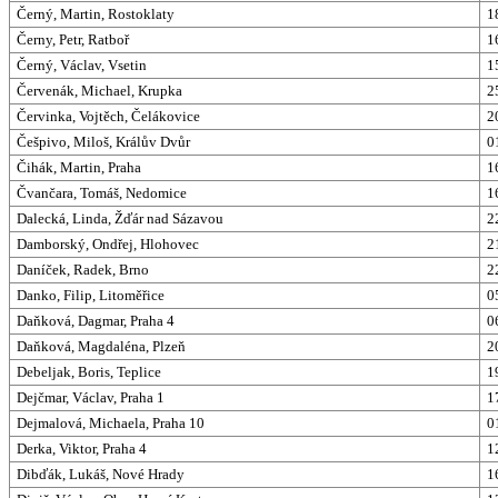
Černý, Martin, Rostoklaty
1
Černy, Petr, Ratboř
1
Černý, Václav, Vsetin
1
Červenák, Michael, Krupka
2
Červinka, Vojtěch, Čelákovice
2
Češpivo, Miloš, Králův Dvůr
0
Čihák, Martin, Praha
1
Čvančara, Tomáš, Nedomice
1
Dalecká, Linda, Žďár nad Sázavou
2
Damborský, Ondřej, Hlohovec
2
Daníček, Radek, Brno
2
Danko, Filip, Litoměřice
0
Daňková, Dagmar, Praha 4
0
Daňková, Magdaléna, Plzeň
2
Debeljak, Boris, Teplice
1
Dejčmar, Václav, Praha 1
1
Dejmalová, Michaela, Praha 10
0
Derka, Viktor, Praha 4
1
Dibďák, Lukáš, Nové Hrady
1