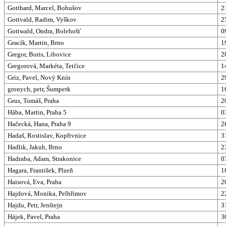
Gotthard, Marcel, Bohušov
2
Gottvald, Radim, Vyškov
2
Gottwald, Ondra, Bolehošť
0
Gracík, Martin, Brno
1
Gregor, Boris, Libovice
2
Gregorová, Markéta, Tetčice
1
Griz, Pavel, Nový Knín
2
gronych, petr, Šumperk
1
Grus, Tomáš, Praha
2
Hába, Martin, Praha 5
0
Hačecká, Hana, Praha 9
2
Hadaš, Rostislav, Kopřivnice
3
Hadlik, Jakub, Brno
2
Hadraba, Adam, Strakonice
0
Hagara, František, Plzeň
1
Haisová, Eva, Praha
2
Hajdová, Monika, Pelhřimov
2
Hajdu, Petr, Jenštejn
3
Hájek, Pavel, Praha
3