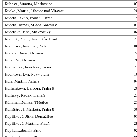
Kubová, Simona, Morkovice
0
Kucko, Martin, Libcice nad Vltavou
2
Kučera, Jakub, Podoli u Brna
1
Kučera, Tomáš, Mladá Boleslav
0
Kučerová, Jana, Mokrosuky
0
Kučírek, Pavel, Havlíčkův Brod
2
Kudelová, Kateřina, Praha
0
Kudera, David, Ostrava
2
Kufa, Petr, Ostrava
2
Kuchařová, Jaroslava, Tábor
2
Kuchtová, Eva, Nový Jičín
1
Kůla, Martin, Praha 9
0
Kulhánková, Barbora, Praha 9
2
Kulhavý, Radek, Praha 9
2
Kümmel, Roman, Těšetice
2
Kumštárová, Markéta, Praha 8
3
Kupilíková, Jitka, Domažlice
0
Kupilíková, Martina, Plzeň
2
Kupka, Lubomír, Brno
0