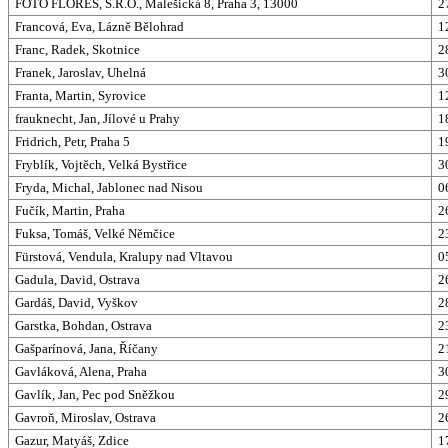
FOTO FLORES, S.R.O., Malešická 8, Praha 3, 13000
2
Francová, Eva, Lázně Bělohrad
1
Franc, Radek, Skotnice
2
Franek, Jaroslav, Uhelná
3
Franta, Martin, Syrovice
1
frauknecht, Jan, Jílové u Prahy
1
Fridrich, Petr, Praha 5
1
Fryblík, Vojtěch, Velká Bystřice
3
Fryda, Michal, Jablonec nad Nisou
0
Fučík, Martin, Praha
2
Fuksa, Tomáš, Velké Němčice
2
Fürstová, Vendula, Kralupy nad Vltavou
0
Gadula, David, Ostrava
2
Gardáš, David, Vyškov
2
Garstka, Bohdan, Ostrava
2
Gašparínová, Jana, Říčany
2
Gavláková, Alena, Praha
3
Gavlík, Jan, Pec pod Sněžkou
2
Gavroň, Miroslav, Ostrava
2
Gazur, Matyáš, Zdice
1