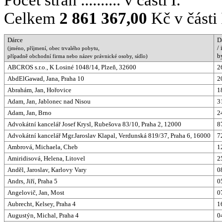
Celkem
2 861 367,00
Kč v části 
Dárce
D
/ 
(jméno, příjmení, obec trvalého pobytu,
b
případně obchodní firma nebo název právnické osoby, sídlo)
ABCROS s.r.o., K Losiné 1048/14, Plzeň, 32600
2
AbdElGawad, Jana, Praha 10
2
Abrahám, Jan, Hořovice
1
Adam, Jan, Jablonec nad Nisou
3
Adam, Jan, Brno
2
Advokátní kancelář Josef Krysl, Rubešova 83/10, Praha 2, 12000
8
Advokátní kancelář Mgr.Jaroslav Klapal, Verdunská 819/37, Praha 6, 16000
7
Ambrová, Michaela, Cheb
1
Amiridisová, Helena, Litovel
2
Anděl, Jaroslav, Karlovy Vary
0
Andrs, Jiří, Praha 5
0
Angelovič, Jan, Most
0
Aubrecht, Kelsey, Praha 4
1
Augustýn, Michal, Praha 4
0