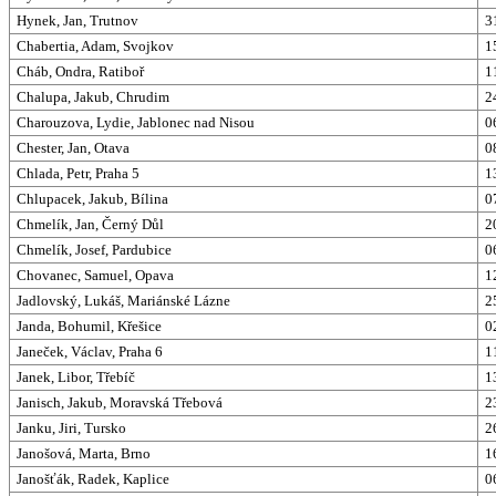
Hynek, Jan, Trutnov
3
Chabertia, Adam, Svojkov
1
Cháb, Ondra, Ratiboř
1
Chalupa, Jakub, Chrudim
2
Charouzova, Lydie, Jablonec nad Nisou
0
Chester, Jan, Otava
0
Chlada, Petr, Praha 5
1
Chlupacek, Jakub, Bílina
0
Chmelík, Jan, Černý Důl
2
Chmelík, Josef, Pardubice
0
Chovanec, Samuel, Opava
1
Jadlovský, Lukáš, Mariánské Lázne
2
Janda, Bohumil, Křešice
0
Janeček, Václav, Praha 6
1
Janek, Libor, Třebíč
1
Janisch, Jakub, Moravská Třebová
2
Janku, Jiri, Tursko
2
Janošová, Marta, Brno
1
Janošťák, Radek, Kaplice
0