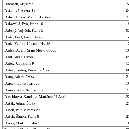
Dratosan, Mr, Brno
2
Drázdová, Aneta, Pištín
0
Dubec, Lukáš, Vranovská Ves
2
Dubovská, Eva, Praha 10
1
Dubský, Vojtěch, Praha 5
0
Duda, Josef, Lázně Toušeň
1
Duda, Václav, Uherské Hradiště
1
Dudek, Adam, Staré Město 68603
1
Dudr, Karel, Třebíč
0
Dufek, Jan, Praha 9
1
Dufek, Ondřej, Praha 3 - Žižkov
0
Duraj, Adam, Praha
2
Durcak, Lukas, Orlova
1
Durník, Aleš, Nedakonice
2
Duschkova, Karolina, Mariánské Lázně
2
Dušák, Adam, Štoky
2
Dušek, Petr, Mistrovice
1
Dušek, Šimon, Praha 8
2
Duška, Martin, Praha 4
1