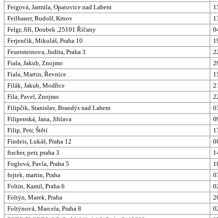
Feigová, Jarmila, Opatovice nad Labem
1
Feilhauer, Rudolf, Krnov
1
Felgr, Jiří, Doubek ,25101 Říčany
0
Ferjenčík, Mikuláš, Praha 10
1
Feuersteinova, Judita, Praha 3
2
Fiala, Jakub, Znojmo
2
Fiala, Martin, Řevnice
1
Filák, Jakub, Modřice
2
Fila, Pavel, Znojmo
2
Filipčík, Stanislav, Brandýs nad Labem
0
Filipenská, Jana, Jihlava
0
Filip, Petr, Štětí
1
Findeis, Lukáš, Praha 12
0
fischer, petr, praha 3
1
Foglová, Pavla, Praha 5
1
fojtek, martin, Praha
0
Foltin, Kamil, Praha 6
0
Foltýn, Marek, Praha
2
Foltýnová, Marcela, Praha 8
0