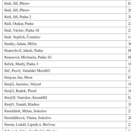
Král, Jiří, Přerov
0
Král, Jiří, Přerov
2
Král, Jiří, Praha 2
2
Král, Otakar, Praha
2
Král, Václav, Praha 18
2
Král, Vojtěch, Černilov
1
Kratky, Adam, Děčín
3
Kratochvíl, Jakub, Praha
0
Krausová, Michaela, Praha 16
0
Krček, Matěj, Praha 3
1
Krč, Pavel, Valašské Meziříčí
2
Krejcar, Jan, Most
0
Krejčí, Jaroslav, Volyně
1
Krejčí, Radek, Plzeň
1
Krejčíř, Vratislav, Kroměříž
0
Krejčí, Tomáš, Kladno
1
Krenžálek, Milan, Sokolov
2
Krenžálková, Vlasta, Sokolov
2
Kresta, Lukáš, Lipník n. Bečvou
2