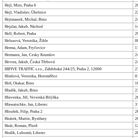
Hejl, Miro, Praha 6
2
Hejl, Vladislav, Úhelnice
2
Hejtmanek, Michal, Brno
2
Hejzlar, Jakub, Náchod
1
Hell, Robert, Praha
2
Helusová, Veronika, Žihle
0
Herma, Adam, Fryčovice
1
Hermann, Jan, Cesky Krumlov
2
Hevera, Jakub, Česká Třebová
2
HIFIVE TRAFFIC s.r.o., Záhřebská 244/25, Praha 2, 12000
2
Himlová, Veronika, Horoměřice
0
Hirš, Otakar, Brno
1
Hladík, Jakub, Brno
2
Hlavenka, Jiří, Veverská Bítýška
2
Hlawatschke, Jan, Liberec
3
Hloušek, Filip, Praha 2
2
Hnátek, Martin, Bystřany
2
Hnát, Roman, Plzeň
1
Hodík, Lubomír, Liberec
2