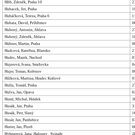
Hřib, Zdeněk, Praha 10
2
Hubacek, Jiri, Praha
1
Hubáčková, Tereza, Praha 6
1
Hubata, David, Pelhřimov
0
Hubený, Antonín, Jihlava
2
Hubený, Zdeněk, Jihlava
1
Hübner, Martin, Praha
0
Hudcová, Kateřina, Blansko
2
Hudec, Marek, Nachod
0
Hujerová, Ivana, Smržovka
0
Hujer, Tomas, Kořenov
0
Hůlková, Martina, Hradec Králové
0
Hulla, Tomáš, Praha
2
Hulva, Jan, Opava
0
Huml, Michal, Hrádek
3
Husák, Jan, Praha
3
Husák, Petr, Slaný
1
Husár, Jan, Pardubice
0
Hutter, Jan, Plzeň
0
Hybnerová, Jana, Halouny . Svinaře
2