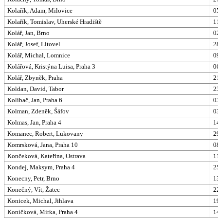
Kolařík, Adam, Milovice
0
Kolařík, Tomislav, Uherské Hradiště
1
Kolář, Jan, Brno
0
Kolář, Josef, Litovel
2
Kolář, Michal, Lomnice
0
Kolářová, Kristýna Luisa, Praha 3
0
Kolář, Zbyněk, Praha
2
Koldan, David, Tabor
2
Kolibač, Jan, Praha 6
0
Kolman, Zdeněk, Šáfov
0
Kolmas, Jan, Praha 4
1
Komanec, Robert, Lukovany
2
Komrsková, Jana, Praha 10
0
Končeková, Kateřina, Ostrava
1
Kondej, Maksym, Praha 4
2
Konecny, Petr, Brno
1
Konečný, Vít, Žatec
2
Konicek, Michal, Jihlava
1
Koníčková, Mirka, Praha 4
1