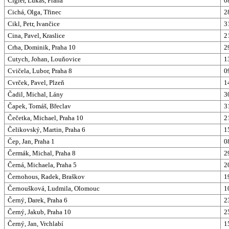
Cígler, Lukáš, Praha
0
Cichá, Olga, Třinec
2
Cikl, Petr, Ivančice
3
Cina, Pavel, Kraslice
2
Crha, Dominik, Praha 10
2
Cutych, Johan, Louňovice
1
Cvičela, Lubor, Praha 8
0
Cvrček, Pavel, Plzeň
1
Čadil, Michal, Lány
3
Čapek, Tomáš, Břeclav
3
Čečetka, Michael, Praha 10
2
Čelikovský, Martin, Praha 6
1
Čep, Jan, Praha 1
0
Čermák, Michal, Praha 8
2
Černá, Michaela, Praha 5
2
Černohous, Radek, Braškov
1
Černoušková, Ludmila, Olomouc
1
Černý, Darek, Praha 6
2
Černý, Jakub, Praha 10
2
Černý, Jan, Vrchlabí
1