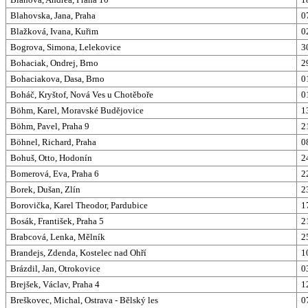
Blahovska, Jana, Praha
0
Blažková, Ivana, Kuřim
0
Bogrova, Simona, Lelekovice
3
Bohaciak, Ondrej, Brno
2
Bohaciakova, Dasa, Brno
0
Boháč, Kryštof, Nová Ves u Chotěboře
0
Böhm, Karel, Moravské Budějovice
1
Böhm, Pavel, Praha 9
2
Böhnel, Richard, Praha
0
Bohuš, Otto, Hodonín
2
Bomerová, Eva, Praha 6
2
Borek, Dušan, Zlín
2
Borovička, Karel Theodor, Pardubice
1
Bosák, František, Praha 5
2
Brabcová, Lenka, Mělník
2
Brandejs, Zdenda, Kostelec nad Ohří
1
Brázdil, Jan, Otrokovice
0
Brejšek, Václav, Praha 4
1
Breškovec, Michal, Ostrava - Bělský les
0