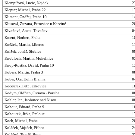
Klempířová, Lucie, Nejdek
2
Kleptar, Michal, Praha 22
1
Kliment, Ondřej, Praha 10
1
Klusová, Zuzana, Petrovice u Karviné
2
Klvaňová, Aneta, Tovačov
0
Kment, Norbert, Praha
1
Kněžek, Martin, Liberec
1
Knížek, Jonáš, Slubice
0
Knobloch, Martin, Mohelnice
0
Knop-Kostka, David, Praha 10
1
Kobera, Martin, Praha 3
0
Kober, Ota, Dolní Branná
0
Kocourek, Petr, Ježkovice
1
Kodym, Oldřich, Ostrava - Poruba
0
Kohler, Jan, Jablonec nad Nisou
0
Kohout, Eduard, Praha 9
1
Kohoutek, Jirka, Prelouc
1
Koch, Michal, Praha
2
Koláček, Vojtěch, Příbor
2
Koláčný, Tomáš, Brno
2