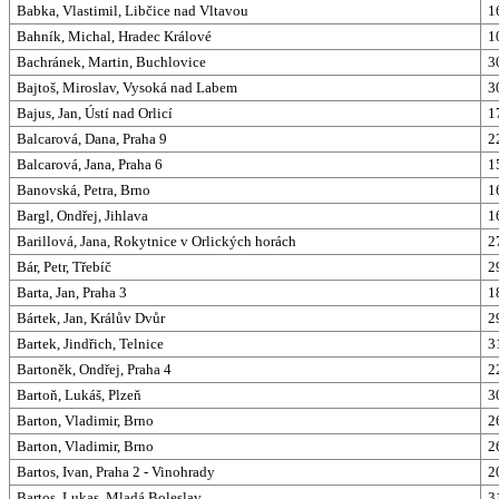
Babka, Vlastimil, Libčice nad Vltavou
1
Bahník, Michal, Hradec Králové
1
Bachránek, Martin, Buchlovice
3
Bajtoš, Miroslav, Vysoká nad Labem
3
Bajus, Jan, Ústí nad Orlicí
1
Balcarová, Dana, Praha 9
2
Balcarová, Jana, Praha 6
1
Banovská, Petra, Brno
1
Bargl, Ondřej, Jihlava
1
Barillová, Jana, Rokytnice v Orlických horách
2
Bár, Petr, Třebíč
2
Barta, Jan, Praha 3
1
Bártek, Jan, Králův Dvůr
2
Bartek, Jindřich, Telnice
3
Bartoněk, Ondřej, Praha 4
2
Bartoň, Lukáš, Plzeň
3
Barton, Vladimir, Brno
2
Barton, Vladimir, Brno
2
Bartos, Ivan, Praha 2 - Vinohrady
2
Bartos, Lukas, Mladá Boleslav
3