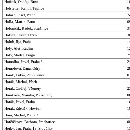
Hofírek, Ondřej, Brno
1
Hofstetter, Kamil, Teplice
0
Holaza, Josef, Praha
2
Holla, Martin, Brno
0
Holomčík, Radek, Strážnice
3
Holšán, Jakub, Plzeň
3
Holub, Ilja, Praha
1
Holý, Aleš, Radim
1
Holy, Martin, Praga
2
Homolka, Pavel, Praha 6
2
Homolová, Dana, Odry
2
Horák, Lukáš, Zruč-Senec
0
Horák, Michal, Písek
1
Horák, Ondřej, Všenory
2
Horakova, Monika, Pouzdřany
0
Horák, Pavel, Praha
1
Horák, Zdeněk, Hovězí
1
Hora, Michal, Praha 7
1
Horčičková, Barbora, Prachatice
0
Horký, Jan, Praha 13, Stodůlky
1