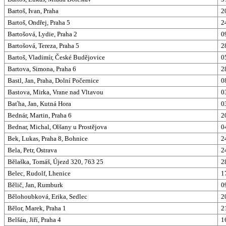
Bartoš, Ivan, Praha
2
Bartoš, Ondřej, Praha 5
2
Bartošová, Lydie, Praha 2
0
Bartošová, Tereza, Praha 5
2
Bartoš, Vladimír, České Budějovice
0
Bartova, Simona, Praha 6
2
Bastl, Jan, Praha, Dolní Počernice
0
Bastova, Mirka, Vrane nad Vltavou
0
Baťha, Jan, Kutná Hora
0
Bednár, Martin, Praha 6
2
Bednar, Michal, Olšany u Prostějova
0
Bek, Lukas, Praha 8, Bohnice
2
Bela, Petr, Ostrava
2
Bělaška, Tomáš, Újezd 320, 763 25
2
Belec, Rudolf, Lhenice
1
Bělič, Jan, Rumburk
0
Bělohoubková, Erika, Sedlec
2
Bělor, Marek, Praha 1
2
Belšán, Jiří, Praha 4
1