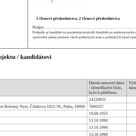
2 členové předsednictva, 2 členové předsednictva
Podpis: ...................................................................................................
Podepíše se kandidát na prezidenta/nezávislý kandidát na senátora/osoba o
oprávněné jednat jménem všech politických stran a politických hnutí zast
bjektu / kandidátovi
Datum narození dárce
Výše
/ identifikační číslo,
daru
bylo-li přiděleno
24220833
lní Reformy Nyní, Čihákova 1821/30,, Praha, 19000
7666357
19.08.1953
13.10.1990
13.10.1990
13.10.1990