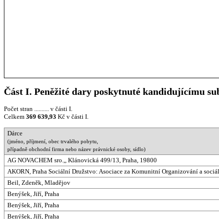
Část I. Peněžité dary poskytnuté kandidujícímu su
Počet stran .......... v části I.
Celkem
369 639,93
Kč v části I.
Dárce
(jméno, příjmení, obec trvalého pobytu,
případně obchodní firma nebo název právnické osoby, sídlo)
AG NOVACHEM sro.,, Klánovická 499/13, Praha, 19800
AKORN, Praha Sociální Družstvo: Asociace za Komunitní Organizování a sociá
Beil, Zdeněk, Mladějov
Benýšek, Jiří, Praha
Benýšek, Jiří, Praha
Benýšek, Jiří, Praha