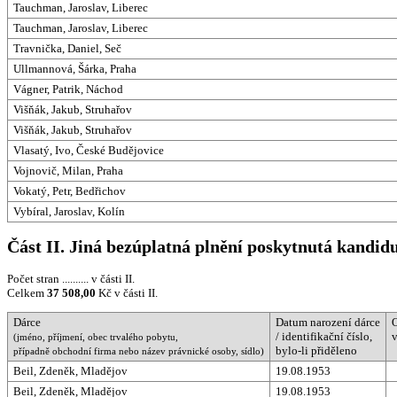
Tauchman, Jaroslav, Liberec
Tauchman, Jaroslav, Liberec
Travnička, Daniel, Seč
Ullmannová, Šárka, Praha
Vágner, Patrik, Náchod
Višňák, Jakub, Struhařov
Višňák, Jakub, Struhařov
Vlasatý, Ivo, České Budějovice
Vojnovič, Milan, Praha
Vokatý, Petr, Bedřichov
Vybíral, Jaroslav, Kolín
Část II. Jiná bezúplatná plnění poskytnutá kandid
Počet stran .......... v části II.
Celkem
37 508,00
Kč v části II.
Dárce
Datum narození dárce
/ identifikační číslo,
(jméno, příjmení, obec trvalého pobytu,
bylo-li přiděleno
případně obchodní firma nebo název právnické osoby, sídlo)
Beil, Zdeněk, Mladějov
19.08.1953
Beil, Zdeněk, Mladějov
19.08.1953