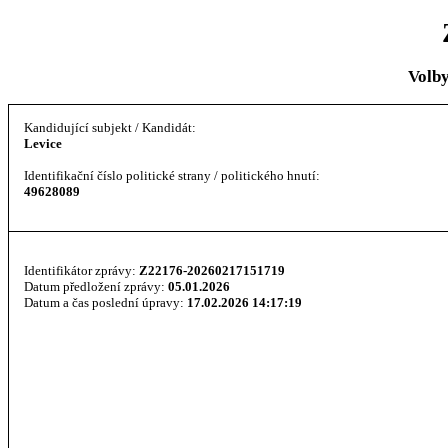
Volb
Kandidující subjekt / Kandidát:
Levice
Identifikační číslo politické strany / politického hnutí:
49628089
Identifikátor zprávy:
Z22176-20260217151719
Datum předložení zprávy:
05.01.2026
Datum a čas poslední úpravy:
17.02.2026 14:17:19