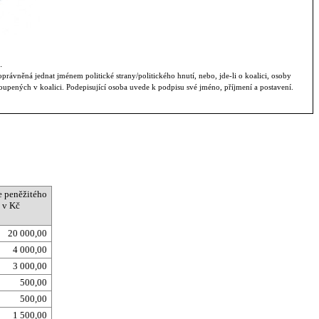
.
právněná jednat jménem politické strany/politického hnutí, nebo, jde-li o koalici, osoby
oupených v koalici. Podepisující osoba uvede k podpisu své jméno, příjmení a postavení.
 peněžitého
 v Kč
20 000,00
4 000,00
3 000,00
500,00
500,00
1 500,00