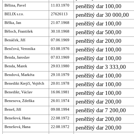
Bělina, Pavel
11.03.1970
peněžitý dar 100,00
BELIX s.r.o.
27626113
peněžitý dar 30 000,00
Bělka, Jan
21.07.1968
peněžitý dar 100,00
Běloch, František
30.10.1968
peněžitý dar 500,00
Benáček, Jiří
07.06.1969
peněžitý dar 200,00
Benčová, Veronika
03.08.1976
peněžitý dar 100,00
Benda, Jaroslav
07.03.1969
peněžitý dar 100,00
Benda, Marek
29.03.1980
peněžitý dar 3 333,00
Bendová, Markéta
29.10.1979
peněžitý dar 100,00
Benedikt Krejčí, Vojtěch
20.01.1978
peněžitý dar 100,00
Benedikt, Václav
16.06.1981
peněžitý dar 100,00
Benesova, Zdeňka
26.01.1974
peněžitý dar 200,00
Beneš, Jiří
09.08.1994
peněžitý dar 7 200,00
Benešová, Hana
22.08.1972
peněžitý dar 200,00
Benešová, Hana
22.08.1972
peněžitý dar 200,00