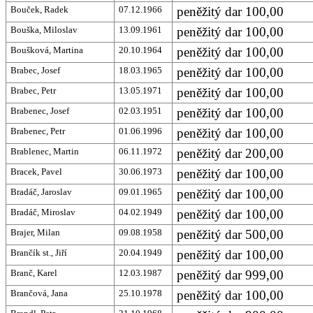
Bouček, Radek
07.12.1966
peněžitý dar 100,00
Bouška, Miloslav
13.09.1961
peněžitý dar 100,00
Boušková, Martina
20.10.1964
peněžitý dar 100,00
Brabec, Josef
18.03.1965
peněžitý dar 100,00
Brabec, Petr
13.05.1971
peněžitý dar 100,00
Brabenec, Josef
02.03.1951
peněžitý dar 100,00
Brabenec, Petr
01.06.1996
peněžitý dar 100,00
Brablenec, Martin
06.11.1972
peněžitý dar 200,00
Bracek, Pavel
30.06.1973
peněžitý dar 100,00
Bradáč, Jaroslav
09.01.1965
peněžitý dar 100,00
Bradáč, Miroslav
04.02.1949
peněžitý dar 100,00
Brajer, Milan
09.08.1958
peněžitý dar 500,00
Brančík st., Jiří
20.04.1949
peněžitý dar 100,00
Branč, Karel
12.03.1987
peněžitý dar 999,00
Brančová, Jana
25.10.1978
peněžitý dar 100,00