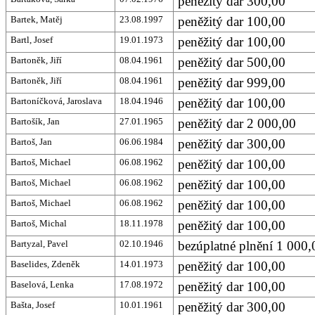
peněžitý dar 300,00
Bartek, Matěj
23.08.1997
peněžitý dar 100,00
Bartl, Josef
19.01.1973
peněžitý dar 100,00
Bartoněk, Jiří
08.04.1961
peněžitý dar 500,00
Bartoněk, Jiří
08.04.1961
peněžitý dar 999,00
Bartoníčková, Jaroslava
18.04.1946
peněžitý dar 100,00
Bartošík, Jan
27.01.1965
peněžitý dar 2 000,00
Bartoš, Jan
06.06.1984
peněžitý dar 300,00
Bartoš, Michael
06.08.1962
peněžitý dar 100,00
Bartoš, Michael
06.08.1962
peněžitý dar 100,00
Bartoš, Michael
06.08.1962
peněžitý dar 100,00
Bartoš, Michal
18.11.1978
peněžitý dar 100,00
Bartyzal, Pavel
02.10.1946
bezúplatné plnění 1 000,
Baselides, Zdeněk
14.01.1973
peněžitý dar 100,00
Baselová, Lenka
17.08.1972
peněžitý dar 100,00
Bašta, Josef
10.01.1961
peněžitý dar 300,00