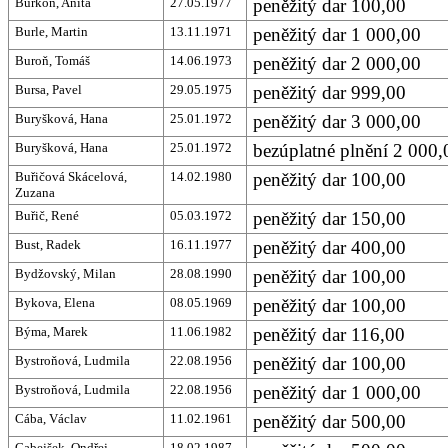
Burkoň, Anita
27.05.1977
peněžitý dar 100,00
Burle, Martin
13.11.1971
peněžitý dar 1 000,00
Buroň, Tomáš
14.06.1973
peněžitý dar 2 000,00
Bursa, Pavel
29.05.1975
peněžitý dar 999,00
Buryšková, Hana
25.01.1972
peněžitý dar 3 000,00
Buryšková, Hana
25.01.1972
bezúplatné plnění 2 000,0
Buřičová Skácelová,
14.02.1980
peněžitý dar 100,00
Zuzana
Buřič, René
05.03.1972
peněžitý dar 150,00
Bust, Radek
16.11.1977
peněžitý dar 400,00
Bydžovský, Milan
28.08.1990
peněžitý dar 100,00
Bykova, Elena
08.05.1969
peněžitý dar 100,00
Býma, Marek
11.06.1982
peněžitý dar 116,00
Bystroňová, Ludmila
22.08.1956
peněžitý dar 100,00
Bystroňová, Ludmila
22.08.1956
peněžitý dar 1 000,00
Cába, Václav
11.02.1961
peněžitý dar 500,00
Cabejšek, Ondřej
18.02.1987