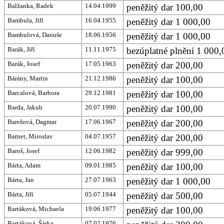
Balžanka, Radek
14.04.1999
peněžitý dar 100,00
Bambula, Jiří
16.04.1955
peněžitý dar 1 000,00
Bambulová, Danuše
18.06.1956
peněžitý dar 1 000,00
Barák, Jiří
11.11.1975
bezúplatné plnění 1 000,
Barák, Josef
17.05.1963
peněžitý dar 200,00
Bárány, Martin
21.12.1986
peněžitý dar 100,00
Barcalová, Barbora
29.12.1981
peněžitý dar 100,00
Barda, Jakub
20.07.1990
peněžitý dar 100,00
Barešová, Dagmar
17.06.1967
peněžitý dar 200,00
Barnet, Miroslav
04.07.1957
peněžitý dar 200,00
Baroš, Josef
12.06.1982
peněžitý dar 999,00
Bárta, Adam
09.01.1985
peněžitý dar 100,00
Bárta, Jan
27.07.1963
peněžitý dar 1 000,00
Bárta, Jiří
05.07.1944
peněžitý dar 500,00
Bartáková, Michaela
19.06.1977
peněžitý dar 100,00
Bartáková, Šárka
07.02.1976