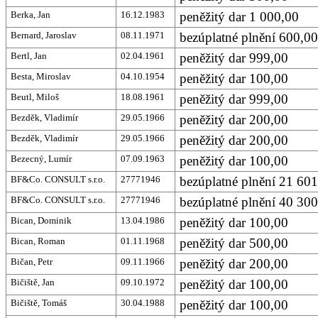
Berka, Jan
16.12.1983
peněžitý dar 1 000,00
Bernard, Jaroslav
08.11.1971
bezúplatné plnění 600,0
Bertl, Jan
02.04.1961
peněžitý dar 999,00
Besta, Miroslav
04.10.1954
peněžitý dar 100,00
Beutl, Miloš
18.08.1961
peněžitý dar 999,00
Bezděk, Vladimír
29.05.1966
peněžitý dar 200,00
Bezděk, Vladimír
29.05.1966
peněžitý dar 200,00
Bezecný, Lumír
07.09.1963
peněžitý dar 100,00
BF&Co. CONSULT s.r.o.
27771946
bezúplatné plnění 21 60
BF&Co. CONSULT s.r.o.
27771946
bezúplatné plnění 40 30
Bican, Dominik
13.04.1986
peněžitý dar 100,00
Bican, Roman
01.11.1968
peněžitý dar 500,00
Bičan, Petr
09.11.1966
peněžitý dar 200,00
Bičiště, Jan
09.10.1972
peněžitý dar 100,00
Bičiště, Tomáš
30.04.1988
peněžitý dar 100,00