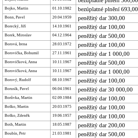
bezúplatné plnění 500,00
Bojko, Martin
01.10.1982
bezúplatné plnění 693,00
Bonn, Pavel
20.04.1959
peněžitý dar 300,00
Borecký, Jiří
14.10.1961
peněžitý dar 100,00
Borek, Miroslav
04.12.1964
peněžitý dar 500,00
Borová, Irena
28.03.1972
peněžitý dar 100,00
Borovička, Bohumil
27.11.1961
peněžitý dar 1 000,00
Borovičková, Anna
10.11.1967
peněžitý dar 500,00
Borovičková, Anna
10.11.1967
peněžitý dar 1 000,00
Borový, Rudolf
08.10.1967
peněžitý dar 100,00
Borusík, Pavel
06.04.1961
peněžitý dar 30 000,00
Borůvka, Martin
02.09.1984
peněžitý dar 100,00
Boško, Martin
20.03.1975
peněžitý dar 100,00
Boško, Zdeněk
19.06.1957
peněžitý dar 100,00
Both, Martin
18.05.1987
peněžitý dar 200,00
Boubín, Petr
21.03.1981
peněžitý dar 500,00