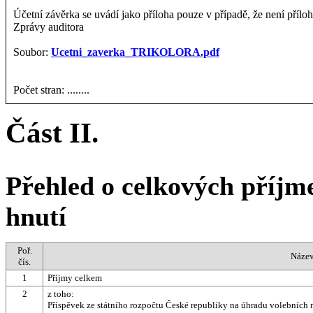
Účetní závěrka se uvádí jako příloha pouze v případě, že není přílo
Zprávy auditora
Soubor:
Ucetni_zaverka_TRIKOLORA.pdf
Počet stran: ........
Část II.
Přehled o celkových příjme
hnutí
Poř.
Název
čís.
1
Příjmy celkem
2
z toho:
Příspěvek ze státního rozpočtu České republiky na úhradu volebních