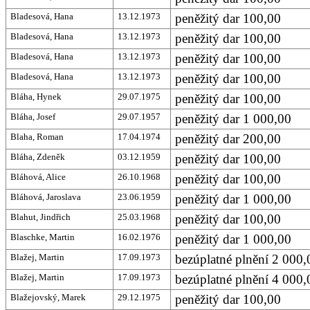
Bladesová, Hana
13.12.1973
peněžitý dar 100,00
Bladesová, Hana
13.12.1973
peněžitý dar 100,00
Bladesová, Hana
13.12.1973
peněžitý dar 100,00
Bladesová, Hana
13.12.1973
peněžitý dar 100,00
Bláha, Hynek
29.07.1975
peněžitý dar 100,00
Bláha, Josef
29.07.1957
peněžitý dar 1 000,00
Blaha, Roman
17.04.1974
peněžitý dar 200,00
Bláha, Zdeněk
03.12.1959
peněžitý dar 100,00
Bláhová, Alice
26.10.1968
peněžitý dar 100,00
Bláhová, Jaroslava
23.06.1959
peněžitý dar 1 000,00
Blahut, Jindřich
25.03.1968
peněžitý dar 100,00
Blaschke, Martin
16.02.1976
peněžitý dar 1 000,00
Blažej, Martin
17.09.1973
bezúplatné plnění 2 000,0
Blažej, Martin
17.09.1973
bezúplatné plnění 4 000
Blažejovský, Marek
29.12.1975
peněžitý dar 100,00