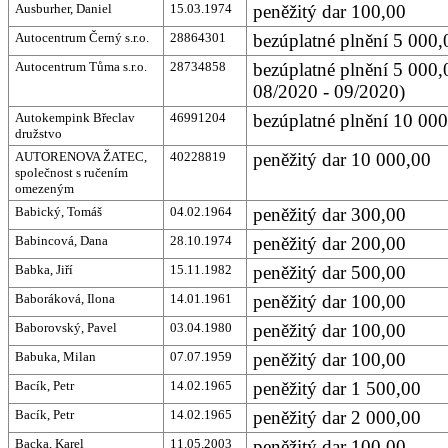
Ausburher, Daniel
15.03.1974
peněžitý dar 100,00
Autocentrum Černý s.r.o.
28864301
bezúplatné plnění 5 000,
Autocentrum Tůma s.r.o.
28734858
bezúplatné plnění 5 000,
08/2020 - 09/2020)
Autokempink Břeclav
46991204
bezúplatné plnění 10 000
družstvo
AUTORENOVA ŽATEC,
40228819
peněžitý dar 10 000,00
společnost s ručením
omezeným
Babický, Tomáš
04.02.1964
peněžitý dar 300,00
Babincová, Dana
28.10.1974
peněžitý dar 200,00
Babka, Jiří
15.11.1982
peněžitý dar 500,00
Baboráková, Ilona
14.01.1961
peněžitý dar 100,00
Baborovský, Pavel
03.04.1980
peněžitý dar 100,00
Babuka, Milan
07.07.1959
peněžitý dar 100,00
Bacík, Petr
14.02.1965
peněžitý dar 1 500,00
Bacík, Petr
14.02.1965
peněžitý dar 2 000,00
Backa, Karel
11.05.2003
peněžitý dar 100,00