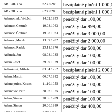
AB - OIL s.r.o.
62300288
bezúplatné plnění 1 000,
AB - OIL s.r.o.
62300288
bezúplatné plnění 1 000,
Adamec ml., Vojtěch
14.02.1993
peněžitý dar 100,00
Adamec, Čestmír
19.08.1963
peněžitý dar 999,00
Adamec, Čestmír
19.08.1963
peněžitý dar 3 000,00
Adamec, Marek
13.09.1982
peněžitý dar 2 000,00
Adamec, Radek
23.11.1970
peněžitý dar 500,00
Adámek, Jan
08.08.1985
peněžitý dar 100,00
Adam, Josef
29.09.1979
peněžitý dar 100,00
Adámková, Miluše
03.04.1952
bezúplatné plnění 2 000,0
Adam, Martin
06.07.1982
peněžitý dar 100,00
Adamopulos, Kostas
11.10.1955
peněžitý dar 100,00
Adamovič, Petr
28.06.1975
peněžitý dar 100,00
Adam, Simon
20.06.1989
peněžitý dar 100,00
Adam, Simon
20.06.1989
peněžitý dar 400,00