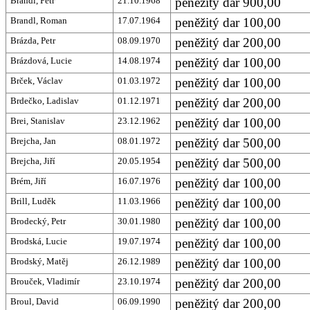
Brandl, Petr
21.10.1968
peněžitý dar 900,00
Brandl, Roman
17.07.1964
peněžitý dar 100,00
Brázda, Petr
08.09.1970
peněžitý dar 200,00
Brázdová, Lucie
14.08.1974
peněžitý dar 100,00
Brček, Václav
01.03.1972
peněžitý dar 100,00
Brdečko, Ladislav
01.12.1971
peněžitý dar 200,00
Brei, Stanislav
23.12.1962
peněžitý dar 100,00
Brejcha, Jan
08.01.1972
peněžitý dar 500,00
Brejcha, Jiří
20.05.1954
peněžitý dar 500,00
Brém, Jiří
16.07.1976
peněžitý dar 100,00
Brill, Luděk
11.03.1966
peněžitý dar 100,00
Brodecký, Petr
30.01.1980
peněžitý dar 100,00
Brodská, Lucie
19.07.1974
peněžitý dar 100,00
Brodský, Matěj
26.12.1989
peněžitý dar 100,00
Brouček, Vladimír
23.10.1974
peněžitý dar 200,00
Broul, David
06.09.1990
peněžitý dar 200,00