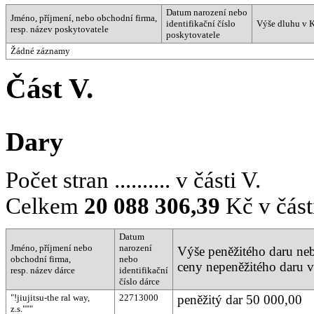
Datum narození nebo
Jméno, příjmení, nebo obchodní firma,
identifikační číslo
Výše dluhu v 
resp. název poskytovatele
poskytovatele
Žádné záznamy
Část V.
Dary
Počet stran .......... v části V.
Celkem
20 088 306,39
Kč v část
Datum
Jméno, příjmení nebo
narození
Výše peněžitého daru ne
obchodní firma,
nebo
ceny nepeněžitého daru 
resp. název dárce
identifikační
číslo dárce
"!jiujitsu-the ral way,
22713000
peněžitý dar 50 000,00
z.s."""