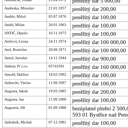
peněžitý dar 5 000,00
Andreska, Miroslav
21.01.1957
peněžitý dar 200,00
Andrle, Miloš
05.07.1976
peněžitý dar 100,00
Andrš, Milan
26.01.1963
peněžitý dar 100,00
ANTIĆ, Danilo
10.11.1975
peněžitý dar 100,00
Antlová, Leona
24.11.1974
peněžitý dar 100 000,00
Antl, Rostislav
20.09.1971
peněžitý dar 100 000,00
Antoš, Jaroslav
14.11.1944
peněžitý dar 900,00
Ardetta JV s.r.o.
05743591
peněžitý dar 160 000,00
Arnold, Dalibor
18.03.1992
peněžitý dar 100,00
Aubrecht, Václav
11.09.1997
peněžitý dar 100,00
Augusta, Jakub
19.05.1985
peněžitý dar 200,00
Augusta, Jan
11.09.1969
peněžitý dar 100,00
Augustin, Jiří
01.09.1988
bezúplatné plnění 2 500,
593 01 Bystřice nad Pern
Auředník, Michal
07.12.1981
peněžitý dar 100,00