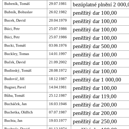
Bubeník, Tomáš
29.07.1981
bezúplatné plnění 2 000,0
Bubník, Bohuslav
26.02.1982
peněžitý dar 100,00
Bucek, David
20.04.1979
peněžitý dar 100,00
Búci, Petr
25.07.1986
peněžitý dar 100,00
Búci, Petr
25.07.1986
peněžitý dar 100,00
Bucki, Tomáš
03.06.1976
peněžitý dar 500,00
Buckley, Tomas
14.01.1997
peněžitý dar 100,00
Buček, David
21.09.2002
peněžitý dar 100,00
Budinský, Tomáš
28.08.1972
peněžitý dar 100,00
Budovič, Jiří
18.12.1987
peněžitý dar 1 000,00
Bugner, Pavel
14.04.1981
peněžitý dar 100,00
Bůha, Tomáš
25.12.1987
peněžitý dar 119,00
Bucháček, Jan
16.03.1946
peněžitý dar 200,00
Buchetka, Oldřich
07.07.1987
peněžitý dar 200,00
Buchta, Jan
19.03.1977
peněžitý dar 250,00
Buchtela, David
01.12.1974