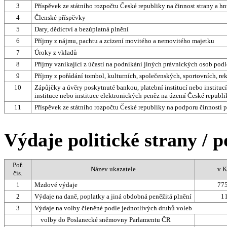
3
Příspěvek ze státního rozpočtu České republiky na činnost strany a hn
4
Členské příspěvky
5
Dary, dědictví a bezúplatná plnění
6
Příjmy z nájmu, pachtu a zcizení movitého a nemovitého majetku
7
Úroky z vkladů
8
Příjmy vznikající z účasti na podnikání jiných právnických osob podle
9
Příjmy z pořádání tombol, kulturních, společenských, sportovních, re
10
Zápůjčky a úvěry poskytnuté bankou, platební institucí nebo institu
instituce nebo instituce elektronických peněz na území České republi
11
Příspěvek ze státního rozpočtu České republiky na podporu činnosti p
Výdaje politické strany / p
Poř.
Název ukazatele
v K
čís.
1
Mzdové výdaje
775
2
Výdaje na daně, poplatky a jiná obdobná peněžitá plnění
1
3
Výdaje na volby členěné podle jednotlivých druhů voleb
volby do Poslanecké sněmovny Parlamentu ČR