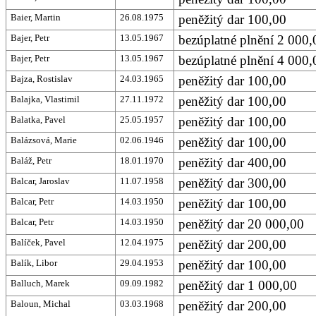
Baier, Martin
26.08.1975
peněžitý dar 100,00
Bajer, Petr
13.05.1967
bezúplatné plnění 2 000,0
Bajer, Petr
13.05.1967
bezúplatné plnění 4 000
Bajza, Rostislav
24.03.1965
peněžitý dar 100,00
Balajka, Vlastimil
27.11.1972
peněžitý dar 100,00
Balatka, Pavel
25.05.1957
peněžitý dar 100,00
Balázsová, Marie
02.06.1946
peněžitý dar 100,00
Baláž, Petr
18.01.1970
peněžitý dar 400,00
Balcar, Jaroslav
11.07.1958
peněžitý dar 300,00
Balcar, Petr
14.03.1950
peněžitý dar 100,00
Balcar, Petr
14.03.1950
peněžitý dar 20 000,00
Balíček, Pavel
12.04.1975
peněžitý dar 200,00
Balík, Libor
29.04.1953
peněžitý dar 100,00
Balluch, Marek
09.09.1982
peněžitý dar 1 000,00
Baloun, Michal
03.03.1968
peněžitý dar 200,00