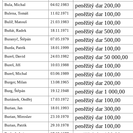
Bula, Michal
04.02.1983
peněžitý dar 200,00
Bulena, Tomáš
11.02.1971
peněžitý dar 100,00
Bulíř, Matouš
21.03.1983
peněžitý dar 100,00
Buňát, Radek
18.11.1971
peněžitý dar 500,00
Buranyč, Štěpán
07.05.1979
peněžitý dar 500,00
Burda, Patrik
18.01.1999
peněžitý dar 100,00
Bureš, David
24.03.1982
peněžitý dar 50 000,00
Bureš, Jiří
10.03.1988
peněžitý dar 100,00
Bureš, Michal
03.06.1989
peněžitý dar 100,00
Burger, Milan
13.08.1965
peněžitý dar 200,00
Burg, Štěpán
19.12.1948
peněžitý dar 1 000,00
Buriánek, Ondřej
17.03.1972
peněžitý dar 100,00
Burian, Jan
18.01.1993
peněžitý dar 300,00
Burian, Miroslav
23.10.1970
peněžitý dar 100,00
Burian, Patrik
29.10.1978
peněžitý dar 100,00