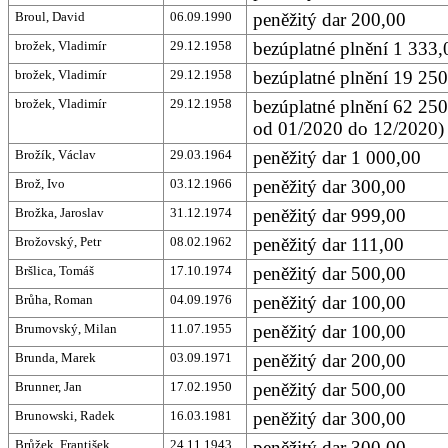
Broul, David
06.09.1990
peněžitý dar 200,00
brožek, Vladimír
29.12.1958
bezúplatné plnění 1 333,
brožek, Vladimír
29.12.1958
bezúplatné plnění 19 25
brožek, Vladimír
29.12.1958
bezúplatné plnění 62 250
od 01/2020 do 12/2020)
Brožík, Václav
29.03.1964
peněžitý dar 1 000,00
Brož, Ivo
03.12.1966
peněžitý dar 300,00
Brožka, Jaroslav
31.12.1974
peněžitý dar 999,00
Brožovský, Petr
08.02.1962
peněžitý dar 111,00
Bršlica, Tomáš
17.10.1974
peněžitý dar 500,00
Brůha, Roman
04.09.1976
peněžitý dar 100,00
Brumovský, Milan
11.07.1955
peněžitý dar 100,00
Brunda, Marek
03.09.1971
peněžitý dar 200,00
Brunner, Jan
17.02.1950
peněžitý dar 500,00
Brunowski, Radek
16.03.1981
peněžitý dar 300,00
Brůžek, František
24.11.1943
peněžitý dar 300,00