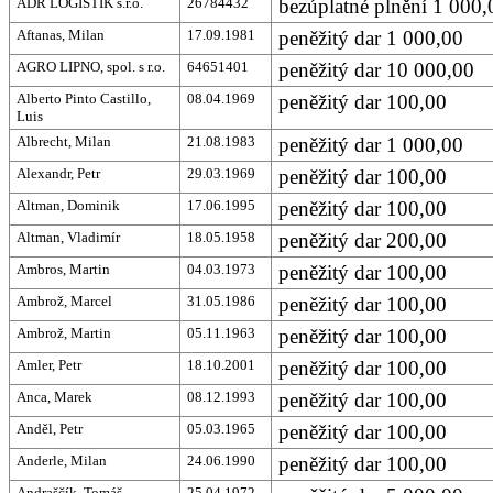
ADR LOGISTIK s.r.o.
26784432
bezúplatné plnění 1 000,
Aftanas, Milan
17.09.1981
peněžitý dar 1 000,00
AGRO LIPNO, spol. s r.o.
64651401
peněžitý dar 10 000,00
Alberto Pinto Castillo,
08.04.1969
peněžitý dar 100,00
Luis
Albrecht, Milan
21.08.1983
peněžitý dar 1 000,00
Alexandr, Petr
29.03.1969
peněžitý dar 100,00
Altman, Dominik
17.06.1995
peněžitý dar 100,00
Altman, Vladimír
18.05.1958
peněžitý dar 200,00
Ambros, Martin
04.03.1973
peněžitý dar 100,00
Ambrož, Marcel
31.05.1986
peněžitý dar 100,00
Ambrož, Martin
05.11.1963
peněžitý dar 100,00
Amler, Petr
18.10.2001
peněžitý dar 100,00
Anca, Marek
08.12.1993
peněžitý dar 100,00
Anděl, Petr
05.03.1965
peněžitý dar 100,00
Anderle, Milan
24.06.1990
peněžitý dar 100,00
Andraščík, Tomáš
25.04.1972