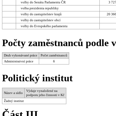
volby do Senátu Parlamentu ČR
3 72
volba prezidenta republiky
volby do zastupitelstev krajů
20 36
volby do zastupitelstev obcí
volby do Evropského parlamentu
Počty zaměstnanců podle 
Druh vykonávané práce
Počet zaměstnanců
Administraivní práce
6
Politický institut
Výdaje vynaložené na
Název a sídlo
podporu jeho činnosti v Kč
Žádný institut
Část III.