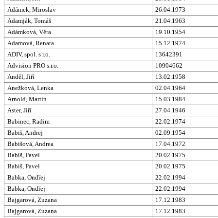
Adámek, Miroslav
26.04.1973
Adamják, Tomáš
21.04.1963
Adámková, Věra
19.10.1954
Adamová, Renata
15.12.1974
ADIV, spol. s r.o.
13642391
Advision PRO s.r.o.
10904662
Anděl, Jiří
13.02.1958
Anežková, Lenka
02.04.1964
Arnold, Martin
15.03.1984
Aster, Jiří
27.04.1946
Babinec, Radim
22.02.1974
Babiš, Andrej
02.09.1954
Babišová, Andrea
17.04.1972
Babiš, Pavel
20.02.1975
Babiš, Pavel
20.02.1975
Babka, Ondřej
22.02.1994
Babka, Ondřej
22.02.1994
Bajgarová, Zuzana
17.12.1983
Bajgarová, Zuzana
17.12.1983