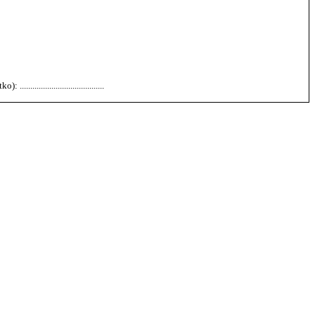
 ........................................