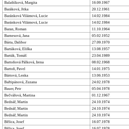
Balaštíková, Margita
16.09.1967
Baráková, Jitka
20.12.1961
Baránková Vilámová, Lucie
14.02.1984
Baránková Vilámová, Lucie
14.02.1984
Baran, Roman
11.10.1964
Barnesová, Jana
05.02.1952
Bárta, Dalibor
27.09.1970
Bartáková, Eliška
13.08.1957
Barták, Tomáš
23.04.1989
Bartoňová Pálková, Irena
08.02.1968
Bartoň, Pavel
14.01.1975
Bártová, Lenka
13.06.1953
Bařtipánová, Zuzana
24.02.1978
Bauer, Petr
05.04.1978
Bečvářová, Martina
01.12.1967
Bednář, Martin
24.10.1974
Bednář, Martin
24.10.1974
Bednář, Martin
24.10.1974
Bělica, Josef
16.07.1978
Bělica, Josef
16.07.1978