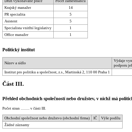
Druh vykonávané práce
Počet zaměstnanců
Krajský manažer
14
PR specialita
5
Asistent
5
Specialista vnitřní legislativy
1
Office manažer
1
Politický institut
Výdaje vyn
Název a sídlo
podporu je
Institut pro politiku a společnost, z.s., Martinská 2, 110 00 Praha 1
Část III.
Přehled obchodních společností nebo družstev, v nichž má politick
Počet stran .......... v části III.
Obchodní společnost nebo družstvo (obchodní firma)
IČ
Výše podílu
Žádné záznamy