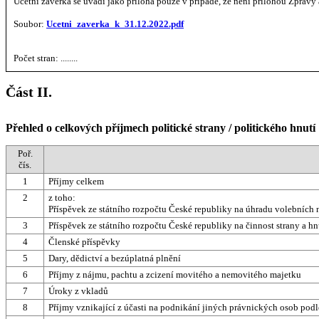
Účetní závěrka se uvádí jako příloha pouze v případě, že není přílohou Zprávy 
Soubor:
Ucetni_zaverka_k_31.12.2022.pdf
Počet stran: ........
Část II.
Přehled o celkových příjmech politické strany / politického hnutí
Poř.
čís.
1
Příjmy celkem
2
z toho:
Příspěvek ze státního rozpočtu České republiky na úhradu volebních
3
Příspěvek ze státního rozpočtu České republiky na činnost strany a hn
4
Členské příspěvky
5
Dary, dědictví a bezúplatná plnění
6
Příjmy z nájmu, pachtu a zcizení movitého a nemovitého majetku
7
Úroky z vkladů
8
Příjmy vznikající z účasti na podnikání jiných právnických osob podle