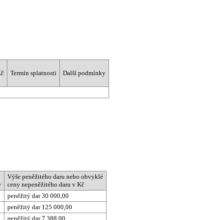
Kč
Termín splatnosti
Další podmínky
Výše peněžitého daru nebo obvyklé
e
ceny nepeněžitého daru v Kč
peněžitý dar 30 000,00
peněžitý dar 125 000,00
peněžitý dar 7 388,00