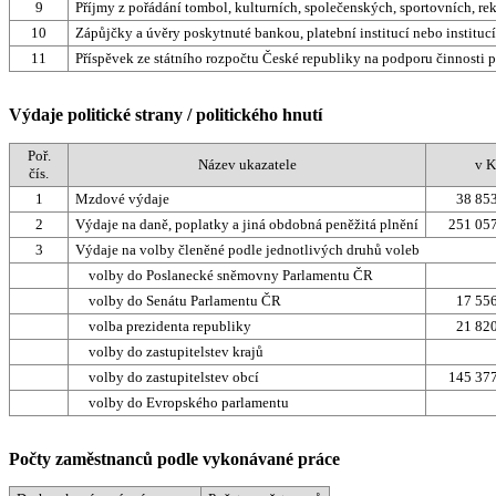
9
Příjmy z pořádání tombol, kulturních, společenských, sportovních, re
10
Zápůjčky a úvěry poskytnuté bankou, platební institucí nebo institu
11
Příspěvek ze státního rozpočtu České republiky na podporu činnosti p
Výdaje politické strany / politického hnutí
Poř.
Název ukazatele
v K
čís.
1
Mzdové výdaje
38 85
2
Výdaje na daně, poplatky a jiná obdobná peněžitá plnění
251 057
3
Výdaje na volby členěné podle jednotlivých druhů voleb
volby do Poslanecké sněmovny Parlamentu ČR
volby do Senátu Parlamentu ČR
17 55
volba prezidenta republiky
21 82
volby do zastupitelstev krajů
volby do zastupitelstev obcí
145 377
volby do Evropského parlamentu
Počty zaměstnanců podle vykonávané práce