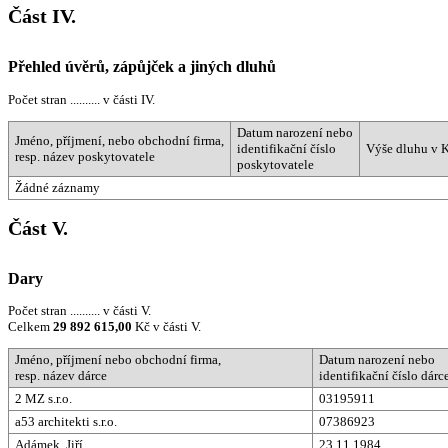
Část IV.
Přehled úvěrů, zápůjček a jiných dluhů
Počet stran .......... v části IV.
Datum narození nebo
Jméno, příjmení, nebo obchodní firma,
identifikační číslo
Výše dluhu v 
resp. název poskytovatele
poskytovatele
Žádné záznamy
Část V.
Dary
Počet stran .......... v části V.
Celkem
29 892 615,00
Kč v části V.
Jméno, příjmení nebo obchodní firma,
Datum narození nebo
resp. název dárce
identifikační číslo dárc
2 MZ s.r.o.
03195911
a53 architekti s.r.o.
07386923
Adámek, Jiří
23.11.1984