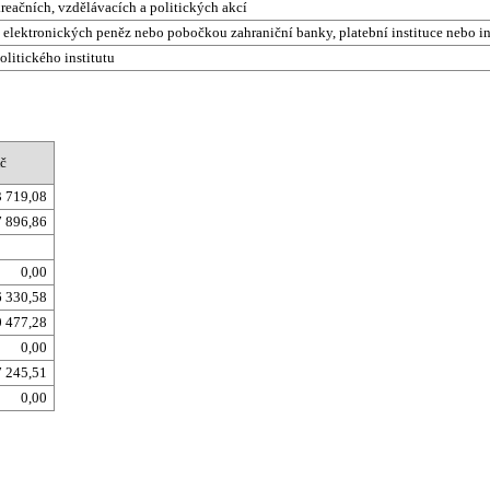
kreačních, vzdělávacích a politických akcí
cí elektronických peněz nebo pobočkou zahraniční banky, platební instituce nebo i
olitického institutu
č
3 719,08
 896,86
0,00
6 330,58
0 477,28
0,00
 245,51
0,00