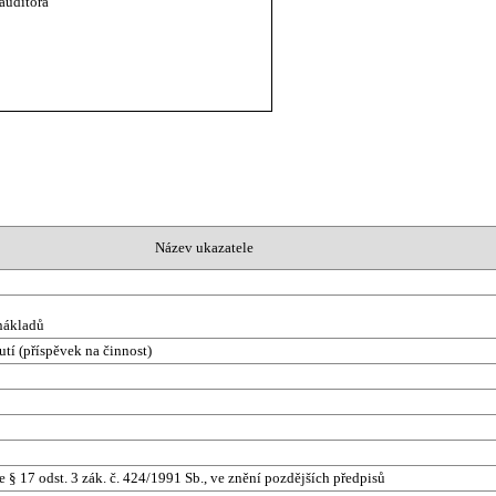
auditora
Název ukazatele
 nákladů
utí (příspěvek na činnost)
 § 17 odst. 3 zák. č. 424/1991 Sb., ve znění pozdějších předpisů