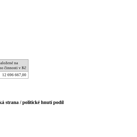
aložené na
ho činnosti v Kč
12 696 667,00
á strana / politické hnutí podíl