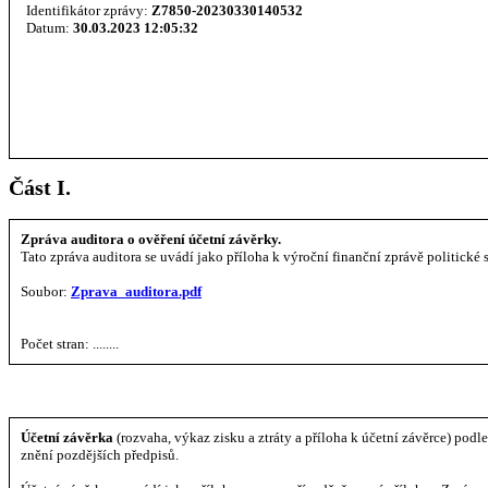
Identifikátor zprávy:
Z7850-20230330140532
Datum:
30.03.2023 12:05:32
Část I.
Zpráva auditora o ověření účetní závěrky.
Tato zpráva auditora se uvádí jako příloha k výroční finanční zprávě politické s
Soubor:
Zprava_auditora.pdf
Počet stran: ........
Účetní závěrka
(rozvaha, výkaz zisku a ztráty a příloha k účetní závěrce) podle
znění pozdějších předpisů.