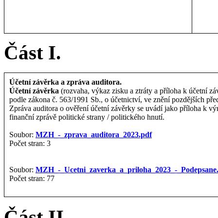
Část I.
Účetní závěrka a zpráva auditora.
Účetní závěrka
(rozvaha, výkaz zisku a ztráty a příloha k účetní zá
podle zákona č. 563/1991 Sb., o účetnictví, ve znění pozdějších pře
Zpráva auditora o ověření účetní závěrky se uvádí jako příloha k vý
finanční zprávě politické strany / politického hnutí.
Soubor:
MZH_-_zprava_auditora_2023.pdf
Počet stran: 3
Soubor:
MZH_-_Ucetni_zaverka_a_priloha_2023_-_Podepsane
Počet stran: 77
Část II.