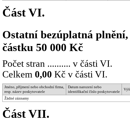
Část VI.
Ostatní bezúplatná plnění,
částku 50 000 Kč
Počet stran .......... v části VI.
Celkem
0,00
Kč v části VI.
Jméno, příjmení nebo obchodní firma,
Datum narození nebo
Výš
resp. název poskytovatele
identifikační číslo poskytovatele
Žádné záznamy
Část VII.