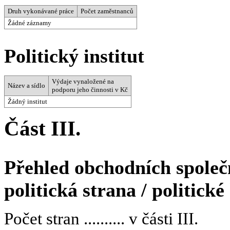
Druh vykonávané práce
Počet zaměstnanců
Žádné záznamy
Politický institut
Výdaje vynaložené na
Název a sídlo
podporu jeho činnosti v Kč
Žádný institut
Část III.
Přehled obchodních společn
politická strana / politické
Počet stran .......... v části III.