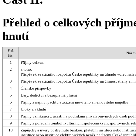
Přehled o celkových příjme
hnutí
Poř.
Název
čís.
1
Příjmy celkem
2
z toho:
Příspěvek ze státního rozpočtu České republiky na úhradu volebních
3
Příspěvek ze státního rozpočtu České republiky na činnost strany a hn
4
Členské příspěvky
5
Dary, dědictví a bezúplatná plnění
6
Příjmy z nájmu, pachtu a zcizení movitého a nemovitého majetku
7
Úroky z vkladů
8
Příjmy vznikající z účasti na podnikání jiných právnických osob podle
9
Příjmy z pořádání tombol, kulturních, společenských, sportovních, re
10
Zápůjčky a úvěry poskytnuté bankou, platební institucí nebo institu
instituce nebo instituce elektronických peněz na území České republi