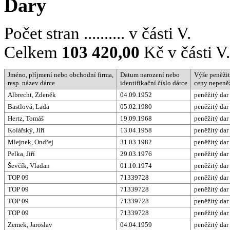
Dary
Počet stran .......... v části V.
Celkem
103 420,00
Kč v části V.
Jméno, příjmení nebo obchodní firma,
Datum narození nebo
Výše peněži
resp. název dárce
identifikační číslo dárce
ceny nepeněž
Albrecht, Zdeněk
04.09.1952
peněžitý dar
Bastlová, Lada
05.02.1980
peněžitý dar
Hertz, Tomáš
19.09.1968
peněžitý dar
Kolářský, Jiří
13.04.1958
peněžitý dar
Mlejnek, Ondřej
31.03.1982
peněžitý dar
Pelka, Jiří
29.03.1976
peněžitý dar
Ševčík, Vladan
01.10.1974
peněžitý dar
TOP 09
71339728
peněžitý dar
TOP 09
71339728
peněžitý dar
TOP 09
71339728
peněžitý dar
TOP 09
71339728
peněžitý dar
Zemek, Jaroslav
04.04.1959
peněžitý dar