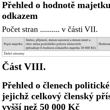
Přehled o hodnotě majetk
odkazem
Počet stran .......... v části VII.
Jméno, příjmení, datum narození a datum úmrtí a
Popis majetku
obec místa posledního pobytu zůstavitele
Hodnota
(přesahuje-li hodnota získaného majetku 50 000 Kč)
Žádné záznamy
Část VIII.
Přehled o členech politické
jejichž celkový členský př
vyšší než 50 000 Kč