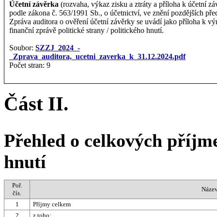
Účetní závěrka
(rozvaha, výkaz zisku a ztráty a příloha k účetní zá
podle zákona č. 563/1991 Sb., o účetnictví, ve znění pozdějších pře
Zpráva auditora o ověření účetní závěrky se uvádí jako příloha k vý
finanční zprávě politické strany / politického hnutí.
Soubor:
SZZJ_2024_-
_Zprava_auditora,_ucetni_zaverka_k_31.12.2024.pdf
Počet stran: 9
Část II.
Přehled o celkových příjme
hnutí
Poř.
Název
čís.
1
Příjmy celkem
2
z toho: