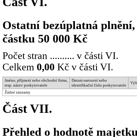
Část VI.
Ostatní bezúplatná plnění,
částku 50 000 Kč
Počet stran .......... v části VI.
Celkem
0,00
Kč v části VI.
Jméno, příjmení nebo obchodní firma,
Datum narození nebo
Výš
resp. název poskytovatele
identifikační číslo poskytovatele
Žádné záznamy
Část VII.
Přehled o hodnotě majetk