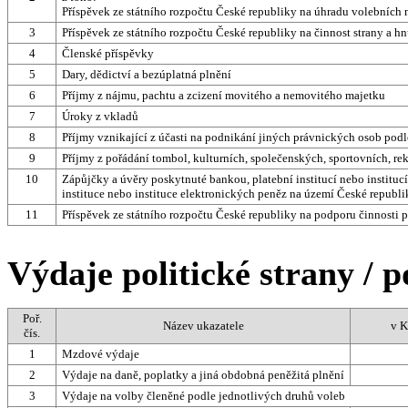
Příspěvek ze státního rozpočtu České republiky na úhradu volebních
3
Příspěvek ze státního rozpočtu České republiky na činnost strany a hn
4
Členské příspěvky
5
Dary, dědictví a bezúplatná plnění
6
Příjmy z nájmu, pachtu a zcizení movitého a nemovitého majetku
7
Úroky z vkladů
8
Příjmy vznikající z účasti na podnikání jiných právnických osob podle
9
Příjmy z pořádání tombol, kulturních, společenských, sportovních, re
10
Zápůjčky a úvěry poskytnuté bankou, platební institucí nebo institu
instituce nebo instituce elektronických peněz na území České republi
11
Příspěvek ze státního rozpočtu České republiky na podporu činnosti p
Výdaje politické strany / p
Poř.
Název ukazatele
v K
čís.
1
Mzdové výdaje
2
Výdaje na daně, poplatky a jiná obdobná peněžitá plnění
3
Výdaje na volby členěné podle jednotlivých druhů voleb