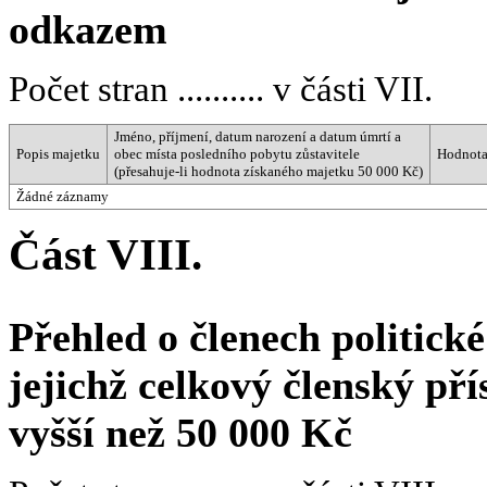
odkazem
Počet stran .......... v části VII.
Jméno, příjmení, datum narození a datum úmrtí a
Popis majetku
obec místa posledního pobytu zůstavitele
Hodnota
(přesahuje-li hodnota získaného majetku 50 000 Kč)
Žádné záznamy
Část VIII.
Přehled o členech politické
jejichž celkový členský př
vyšší než 50 000 Kč