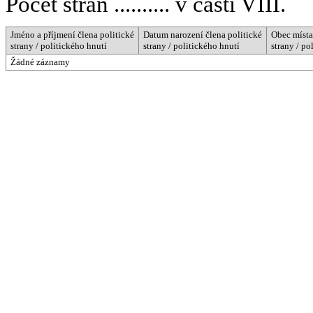
Počet stran .......... v části VIII.
Jméno a příjmení člena politické
Datum narození člena politické
Obec místa
strany / politického hnutí
strany / politického hnutí
strany / po
Žádné záznamy