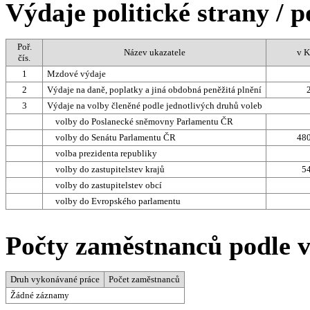
Výdaje politické strany / p
Poř.
Název ukazatele
v K
čís.
1
Mzdové výdaje
2
Výdaje na daně, poplatky a jiná obdobná peněžitá plnění
3
Výdaje na volby členěné podle jednotlivých druhů voleb
volby do Poslanecké sněmovny Parlamentu ČR
volby do Senátu Parlamentu ČR
480
volba prezidenta republiky
volby do zastupitelstev krajů
5
volby do zastupitelstev obcí
volby do Evropského parlamentu
Počty zaměstnanců podle 
Druh vykonávané práce
Počet zaměstnanců
Žádné záznamy