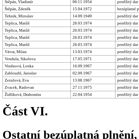
Štěpán, Vladimír
06.11.1954
peněžitý dar
Štěpán, Zdeněk
15.04.1972
bezúplatné p
Tehnik, Miroslav
14.09.1949
peněžitý dar
Teplica, Matůš
26.03.1974
peněžitý dar
Teplica, Matůš
26.03.1974
peněžitý dar
Teplica, Matůš
26.03.1974
peněžitý dar
Teplica, Matůš
26.03.1974
peněžitý dar
Vávra, Milan
13.03.1974
peněžitý dar
Vendula, Sikolova
17.05.1971
peněžitý dar
Vinduová, Lenka
16.09.1967
peněžitý dar
Zabloudil, Jaroslav
02.09.1967
peněžitý dar
Zezulová, Eva
13.08.1967
peněžitý dar
Zvacek, Radovan
27.11.1975
peněžitý dar
Židlíková, Drahomíra
22.04.1954
peněžitý dar
Část VI.
Ostatní bezúplatná plnění,