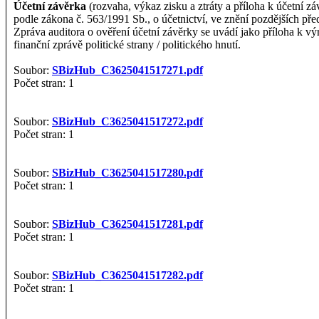
Účetní závěrka
(rozvaha, výkaz zisku a ztráty a příloha k účetní zá
podle zákona č. 563/1991 Sb., o účetnictví, ve znění pozdějších pře
Zpráva auditora o ověření účetní závěrky se uvádí jako příloha k vý
finanční zprávě politické strany / politického hnutí.
Soubor:
SBizHub_C3625041517271.pdf
Počet stran: 1
Soubor:
SBizHub_C3625041517272.pdf
Počet stran: 1
Soubor:
SBizHub_C3625041517280.pdf
Počet stran: 1
Soubor:
SBizHub_C3625041517281.pdf
Počet stran: 1
Soubor:
SBizHub_C3625041517282.pdf
Počet stran: 1