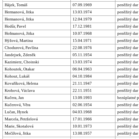
Hájek, Tomáš
07.09.1969
peněžitý dar
Hermanová, Jitka
13.03.1974
peněžitý dar
Hermanová, Jitka
12.04.1979
peněžitý dar
Hodůr, Pavel
17.12.1981
peněžitý dar
Hofmanová, Jitka
10.07.1968
peněžitý dar
Hýžová, Martina
15.04.1971
peněžitý dar
Chodurová, Pavlína
22.08.1976
peněžitý dar
Jandejsek, Zdeněk
05.11.1954
peněžitý dar
Kazimierz, Choinski
13.03.1974
peněžitý dar
Kohoutek, Otakar
06.04.1963
peněžitý dar
Kohout, Lukáš
04.10.1984
peněžitý dar
Kovaříková, Helena
21.11.1947
peněžitý dar
Krohová, Václava
22.11.1951
peněžitý dar
Kučera, Jan
13.09.1993
bezúplatné p
Kučerová, Věra
02.06.1954
peněžitý dar
Lučan, Hynek
04.03.1968
peněžitý dar
Marcela, Petrželová
17.01.1966
peněžitý dar
Marie, Skotalová
10.01.1973
peněžitý dar
Mečířová, Jitka
13.08.1957
peněžitý dar