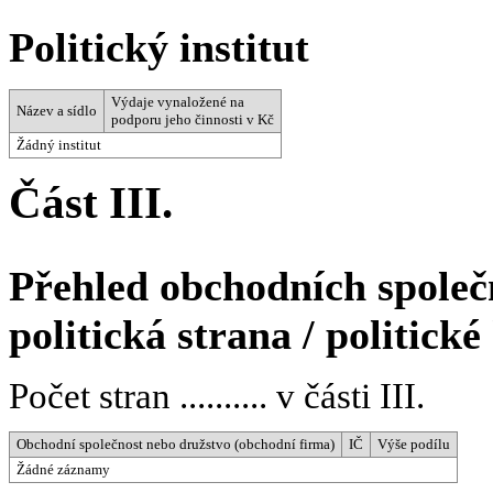
Politický institut
Výdaje vynaložené na
Název a sídlo
podporu jeho činnosti v Kč
Žádný institut
Část III.
Přehled obchodních společn
politická strana / politické
Počet stran .......... v části III.
Obchodní společnost nebo družstvo (obchodní firma)
IČ
Výše podílu
Žádné záznamy