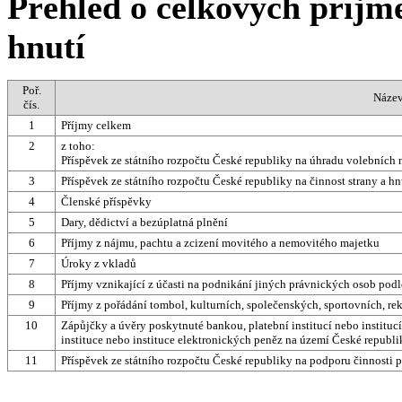
Přehled o celkových příjme
hnutí
Poř.
Název
čís.
1
Příjmy celkem
2
z toho:
Příspěvek ze státního rozpočtu České republiky na úhradu volebních
3
Příspěvek ze státního rozpočtu České republiky na činnost strany a hn
4
Členské příspěvky
5
Dary, dědictví a bezúplatná plnění
6
Příjmy z nájmu, pachtu a zcizení movitého a nemovitého majetku
7
Úroky z vkladů
8
Příjmy vznikající z účasti na podnikání jiných právnických osob podle
9
Příjmy z pořádání tombol, kulturních, společenských, sportovních, re
10
Zápůjčky a úvěry poskytnuté bankou, platební institucí nebo institu
instituce nebo instituce elektronických peněz na území České republi
11
Příspěvek ze státního rozpočtu České republiky na podporu činnosti p