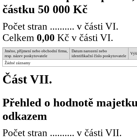
částku 50 000 Kč
Počet stran .......... v části VI.
Celkem
0,00
Kč v části VI.
Jméno, příjmení nebo obchodní firma,
Datum narození nebo
Výš
resp. název poskytovatele
identifikační číslo poskytovatele
Žádné záznamy
Část VII.
Přehled o hodnotě majetk
odkazem
Počet stran .......... v části VII.