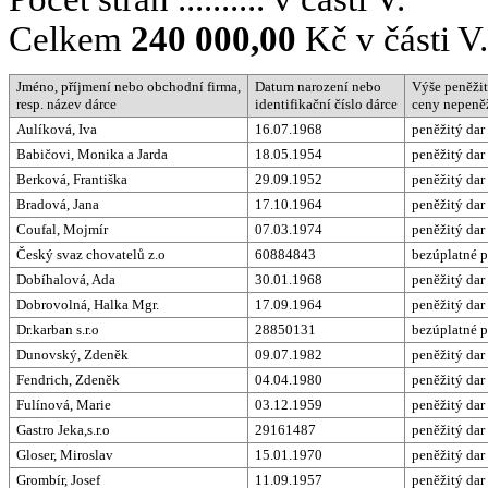
Celkem
240 000,00
Kč v části V.
Jméno, příjmení nebo obchodní firma,
Datum narození nebo
Výše peněži
resp. název dárce
identifikační číslo dárce
ceny nepeněž
Aulíková, Iva
16.07.1968
peněžitý dar
Babičovi, Monika a Jarda
18.05.1954
peněžitý dar
Berková, Františka
29.09.1952
peněžitý dar
Bradová, Jana
17.10.1964
peněžitý dar
Coufal, Mojmír
07.03.1974
peněžitý dar
Český svaz chovatelů z.o
60884843
bezúplatné p
Dobíhalová, Ada
30.01.1968
peněžitý dar
Dobrovolná, Halka Mgr.
17.09.1964
peněžitý dar
Dr.karban s.r.o
28850131
bezúplatné p
Dunovský, Zdeněk
09.07.1982
peněžitý dar
Fendrich, Zdeněk
04.04.1980
peněžitý dar
Fulínová, Marie
03.12.1959
peněžitý dar
Gastro Jeka,s.r.o
29161487
peněžitý dar
Gloser, Miroslav
15.01.1970
peněžitý dar
Grombír, Josef
11.09.1957
peněžitý dar